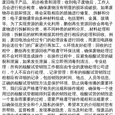
废旧电子产品。.初步检查和清理：收到电子废物后，工作人
员会进行初步检查，确保废物没有明显的损坏或破损。如果废
物存在损坏情况，将会采取相应的措施进行修复。.拆解和分
类：电子废物通常由多种材料组成，包括塑料、金属、玻璃
等。为了实现资源的最大化利用，鹏创再生资源回收会将电子
废物进行拆解和分类，将不同种类的材料分开。.材料处理和
回收：拆解后的材料将根据其特性进行相应的处理和回收。例
如，废旧电池会经过专门的处理设备进行回收，而废旧电路板
则会送往专门的厂家进行再加工。6.环境友好处理：回收的过
程中，鹏创再生资源回收严格遵守环保法规，确保废物处理过
程不会对环境造成操作：在操作过程中，应避免核酸试管的破
裂和泄漏，如果发生泄漏，应立即用消毒剂清洁。. 专业处
理：所有的核酸试管销毁工作都应由专业的废物处理公司进
行，个人不应自行处理。. 记录管理：所有的核酸试管销毁过
程都应有详细的记录，包括销毁的时间、地点、人员等信息。
正确的核酸试管销毁方法是保护环境、防止病毒传播的重要环
节。我们应该严格遵守相关的法规和操作规程，确保每一个使
用过的核酸试管都能得到妥善的销毁处理。核酸试管的销毁是
一个复杂而重要的过程，需要严格遵守操作规程和法规要求，
以确保信息安全和个人隐私的保护。希望本文的介绍能对您有
所帮助。监督检查，发现事故隐患，应当及时处理。报废品的