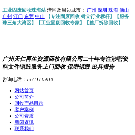
工业固废回收珠海站
湾区及周边城市：
广州
深圳
珠海
佛山
广州
江门
东莞
中山
【专注固废回收 树立行业标杆】【服务
珠三角大湾区】【工业固废回收专家】【整厂拆除回收】
广州天仁再生资源回收有限公司
二十年专注涉密资
料文件销毁服务
上门回收 保密销毁 出具报告
咨询电话：
13711115910
网站首页
公司简介
回收产品目录
客户案例
公司资质
新闻资讯
联系我们