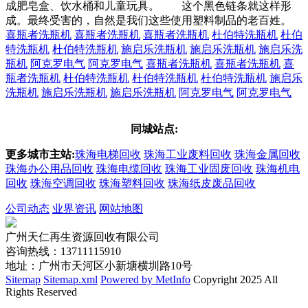
成肥皂盒、饮水桶和儿童玩具。 这个黑色链条就这样形
成。最终受害的，自然是我们这些使用塑料制品的老百姓。
喜瓶者洗瓶机
喜瓶者洗瓶机
喜瓶者洗瓶机
杜伯特洗瓶机
杜伯
特洗瓶机
杜伯特洗瓶机
施启乐洗瓶机
施启乐洗瓶机
施启乐洗
瓶机
阿克罗电气
阿克罗电气
喜瓶者洗瓶机
喜瓶者洗瓶机
喜
瓶者洗瓶机
杜伯特洗瓶机
杜伯特洗瓶机
杜伯特洗瓶机
施启乐
洗瓶机
施启乐洗瓶机
施启乐洗瓶机
阿克罗电气
阿克罗电气
同城站点:
更多城市主站:
珠海电梯回收
珠海工业废料回收
珠海金属回收
珠海办公用品回收
珠海电缆回收
珠海工业固废回收
珠海机电
回收
珠海空调回收
珠海塑料回收
珠海纸皮废品回收
公司动态
业界资讯
网站地图
广州天仁再生资源回收有限公司
咨询热线：13711115910
地址：广州市天河区小新塘横圳路10号
Sitemap
Sitemap.xml
Powered by MetInfo
Copyright 2025 All
Rights Reserved