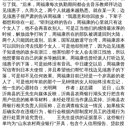
引了我。”后来，周福康每次执勤期间都会去音乐教师拜访边
见须惠子，久而久之，两个人就越来越熟悉。就在某一天，边
见须惠子很严肃的告诉周福康：“我愿意和你回故乡，下辈子
都想和你在一起。”听到这样的告白，周福康的心里就只有这
个女人了，他不会再喜欢别人。可是正当他们的感情最浓厚的
时候，解放战争打响了，周福康所在的部队被调遣回到大陆，
两个人只能因此道别。后来，国军战败退守台湾，周福康原本
可以回到台湾去找那个女人，可是他却拒绝了，因为边见须惠
子知道他的故乡在浙江，他害怕那个女人会去浙江找他，所以
他想要留在自己的家乡等她回来。周福康也曾经派人打听边见
须惠子的下落，可是始终没有音讯。中日建交以后，周福康曾
写信寄到日本大使馆，并且希望他们帮忙寻找边见须惠子的下
落，可是却不见任何效果。周福康目前已经是一个岁高龄的老
人了，可是他对年前的那个一见钟情的女人却始终没有忘记，
他一生的心愿转自：光明网 作者：赵志疆 近日，山东
沂南县的王先生向媒体反映，沂南县农商银行湖头支行把含有
用户信息的账单等材料，未经处理后当作废品卖掉。沂南县农
商银行相关负责人回应称，正在调查核实这一情况，如果核实
后确实存在违规行为，银行会根据内部制度对员工的违规行为
进行处置并追究责任。 王先生提供的证据显示，这些银行
单均为“山东农村商业银行”开具，包含个人信用报告、贷款授