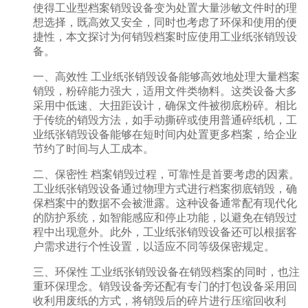
使得工业型档案销毁设备变为处置大量涉敏文件时的理
想选择，既高效又安全，同时也考虑了环保和使用的便
捷性，本文探讨为何销毁档案时应使用工业纸张销毁设
备。
一、高效性 工业纸张销毁设备能够高效地处理大量档案
销毁，粉碎能力强大，适用文件类物料。这类设备大多
采用中低速、大扭距设计，确保文件被彻底粉碎。相比
于传统的销毁方法，如手动撕碎或使用普通碎纸机，工
业纸张销毁设备能够在短时间内处置更多档案，给企业
节约了时间与人工成本。
二、保密性 档案销毁过程，可靠性是首要考虑的因素。
工业纸张销毁设备通过物理方式进行档案彻底销毁，确
保档案中的数据不会被泄露。这种设备通常配有现代化
的防护系统，如智能感应和停止功能，以避免在销毁过
程中出现意外。此外，工业纸张销毁设备还可以根据客
户需求进行个性设置，以适应不同等级保密规定。
三、环保性 工业纸张销毁设备在销毁档案的同时，也注
重环保理念。销毁设备旁还配有专门的打包设备采用回
收利用废纸的方式，将销毁后的碎片进行压缩回收利