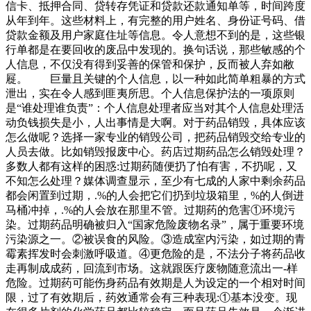
信卡、抵押合同、贷转存凭证和贷款还款通知单等，时间跨度
从年到年。这些材料上，有完整的用户姓名、身份证号码、借
贷款金额及用户家庭住址等信息。令人意想不到的是，这些银
行单都是在要回收的废品中发现的。换句话说，那些敏感的个
人信息，不仅没有得到妥善的保管和保护，反而被人弃如敝
屣。 巨量且关键的个人信息，以一种如此简单粗暴的方式
泄出，实在令人感到匪夷所思。个人信息保护法的一项原则
是“谁处理谁负责”：个人信息处理者应当对其个人信息处理活
动负钱损失是小，人出事情是大啊。对于药品销毁，具体应该
怎么做呢？选择一家专业的销毁公司，把药品销毁交给专业的
人员去做。比如销毁报废中心。药店过期药品怎么销毁处理？
多数人都有这样的困惑:过期药随便扔了怕有害，不扔呢，又
不知怎么处理？媒体调查显示，至少有七成的人家中剩余药品
都会闲置到过期，.%的人会把它们扔到垃圾箱里，%的人倒进
马桶冲掉，.%的人会放在那里不管。过期药的危害①环境污
染。过期药品明确被归入“国家危险废物名录”，属于重要环境
污染源之一。②被误食的风险。③造成室内污染，如过期的青
霉素挥发时会刺激呼吸道。④更危险的是，不法分子将药品收
走再制成成药，回流到市场。这就跟医疗废物随意流出一-样
危险。过期药可能伤身药品有效期是人为设定的一个相对时间
限，过了有效期后，药效通常会有三种表现:①基本没变。现