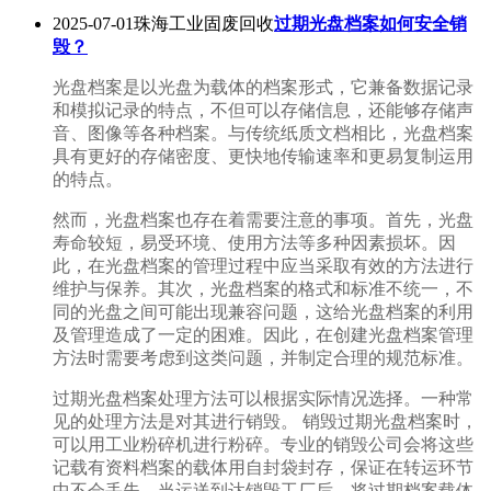
2025-07-01珠海工业固废回收
过期光盘档案如何安全销
毁？
光盘档案是以光盘为载体的档案形式，它兼备数据记录
和模拟记录的特点，不但可以存储信息，还能够存储声
音、图像等各种档案。与传统纸质文档相比，光盘档案
具有更好的存储密度、更快地传输速率和更易复制运用
的特点。
然而，光盘档案也存在着需要注意的事项。首先，光盘
寿命较短，易受环境、使用方法等多种因素损坏。因
此，在光盘档案的管理过程中应当采取有效的方法进行
维护与保养。其次，光盘档案的格式和标准不统一，不
同的光盘之间可能出现兼容问题，这给光盘档案的利用
及管理造成了一定的困难。因此，在创建光盘档案管理
方法时需要考虑到这类问题，并制定合理的规范标准。
过期光盘档案处理方法可以根据实际情况选择。一种常
见的处理方法是对其进行销毁。 销毁过期光盘档案时，
可以用工业粉碎机进行粉碎。专业的销毁公司会将这些
记载有资料档案的载体用自封袋封存，保证在转运环节
中不会丢失。当运送到达销毁工厂后，将过期档案载体