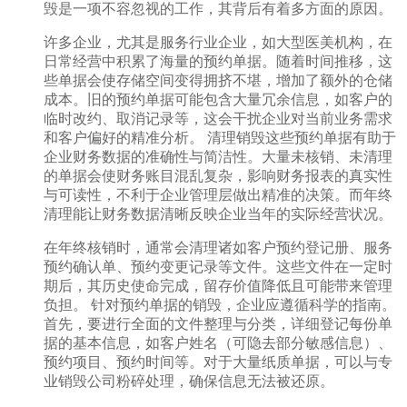
毁是一项不容忽视的工作，其背后有着多方面的原因。
许多企业，尤其是服务行业企业，如大型医美机构，在
日常经营中积累了海量的预约单据。随着时间推移，这
些单据会使存储空间变得拥挤不堪，增加了额外的仓储
成本。旧的预约单据可能包含大量冗余信息，如客户的
临时改约、取消记录等，这会干扰企业对当前业务需求
和客户偏好的精准分析。 清理销毁这些预约单据有助于
企业财务数据的准确性与简洁性。大量未核销、未清理
的单据会使财务账目混乱复杂，影响财务报表的真实性
与可读性，不利于企业管理层做出精准的决策。而年终
清理能让财务数据清晰反映企业当年的实际经营状况。
在年终核销时，通常会清理诸如客户预约登记册、服务
预约确认单、预约变更记录等文件。这些文件在一定时
期后，其历史使命完成，留存价值降低且可能带来管理
负担。 针对预约单据的销毁，企业应遵循科学的指南。
首先，要进行全面的文件整理与分类，详细登记每份单
据的基本信息，如客户姓名（可隐去部分敏感信息）、
预约项目、预约时间等。对于大量纸质单据，可以与专
业销毁公司粉碎处理，确保信息无法被还原。