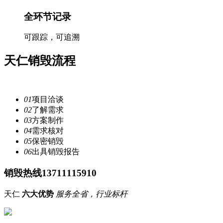
全环节记录
可跟踪，可追溯
天仁
销毁流程
注重每一个细节，提供安全
服务
01
项目洽谈
02
了解需求
03
方案制作
04
需求核对
05
保密销毁
06
出具销毁报告
销毁热线13711115910
天仁
六大优势
服务全省，行业标杆