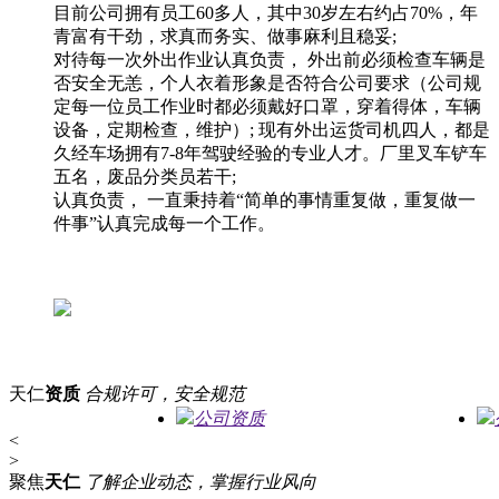
目前公司拥有员工60多人，其中30岁左右约占70%，年
青富有干劲，求真而务实、做事麻利且稳妥;
对待每一次外出作业认真负责， 外出前必须检查车辆是
否安全无恙，个人衣着形象是否符合公司要求（公司规
定每一位员工作业时都必须戴好口罩，穿着得体，车辆
设备，定期检查，维护）; 现有外出运货司机四人，都是
久经车场拥有7-8年驾驶经验的专业人才。厂里叉车铲车
五名，废品分类员若干;
认真负责， 一直秉持着“简单的事情重复做，重复做一
件事”认真完成每一个工作。
天仁
资质
合规许可，安全规范
公司资质
<
>
聚焦
天仁
了解企业动态，掌握行业风向