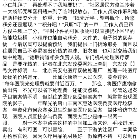
小仨礼拜了，再处理不了我就要扔了。”社区居民方俊兰拎着
一大袋纸壳和塑料瓶来到了临时投放点。工作人员动作麻利地
把两样物资分开，称重、计数，“纸壳斤半，塑料瓶个，给您
积分还是返现？”“积分吧！”只听“叮”的一声，工作人员已帮
方俊兰积上了分。“平时小件的可回收物可以直接扔小区里的
智能垃圾桶，小程序也能自动积分。大件的、电子类的废弃
物，今后居民可以提前预约，我们提供上门拆除服务，而且以
往居民自己不容易卖出价钱的泡沫、旧衣服，也可以交给我们
集中处理。”德胜街道相关负责人说。专门机构处理医疗废
品，是要花钱的。记者在北京发改委网站上查到，京发改【】
号文件标明：年，北京高安屯医疗废物处理厂，处理一吨医疗
废物的价格是元。 比如永康第一人民医院，黄金莲说：
“每年医院光处理费就要付近百万。” 那么，将医疗废物偷
偷出售，不光可以省下处理费，还能卖点钱。 尽管这起案
子目前案情不明，但以往的医疗废品倒卖案中，就常常出现医
院的影子。 年曝光的唐山丰南区惠达医院倒卖医疗垃圾
案，年遵化市侯家寨乡卫生院倒卖医疗废品案，媒体暗访中发
现，医院人员直接参与倒卖，而院方至少是睁一眼闭一
眼。 对于本案中路某这样的中间加工商来说，毛收进.元
卖出，有利可图，可以冒险。 至于下游的注塑厂，本案承
办检察官说，因为医疗用品的材质好，做原料不错，可以制作