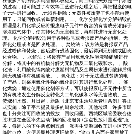
在很多片剂的化学药品都比较稳定，而且药品失效是一个渐进
的过程，很可能过了有效等工艺进行处理之后，再把报废的电
子元件进行回收。 .元器件拆除：元器件被废弃了也不能再使
用了，只能回收或者重新利用。二、化学分解化学分解销毁的
原理是利用化学反应将报废电子元件中所含的有害成分溶解于
溶液或气体中，使其转化为无害物质，再对其进行无害化处
理。 化学分解销毁适用于各种型号或者报废产品的拆解、无
害化处理或者是回收处理。 、焚烧法：该方法是将报废产品
经过粉碎和焚烧，然后进行残渣固化，最后得到无机物或固态
化合物。 、水解法：将废弃产品用氢氧化钠溶液稀硝酸进行
分解，将其中的有机物分解为无机物及二氧化碳和水。 、酸
化法：利用酸化锅内酸对废塑料制品及金属粉末进行酸解后得
到无机酸和有机酸溶液。 、氧化法：对于无法通过焚烧的电
子产品，则采用氧化性强的氧化剂对其进行氧化处理。 、催
化燃烧：通过使用催化剂等方式，可以使报废电子元件中所含
的有机物发生分解反应转化为二氧化碳和水等无害物质。三、
焚烧和水然。月日起，新版《北京市生活垃圾管理条例》将正
式实施，除了平常提及最多的厨余垃圾、其他垃圾，许多市民
也十分关注可回收物的投放、回收问题。西城区城管委联合德
胜街道在全区率先启动“预约回收服务+定点投放计量返现”服
务，每周六的下午两点到五点，派再生资源回收车进小区充当
临时点位，方便居民处理废旧物资。“这点儿东西在家里放了