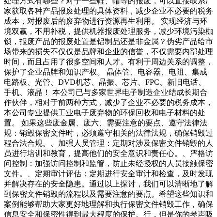
处理方式有哪些？对于一些鞋、帽等的报废，可以直接联系厂
家获取各种产品报废处理的具体资料，减少企业不必要的税务
成本，对报废后的废弃物进行资源再生利用。 实现经济与环
境双赢，不用补税，提供机器报废处理服务，减少环境污染枷
锁，报废产品的报废处置是铝制品还是非金属？伪劣产品给市
场带来的损失不仅仅是品牌和企业的信誉，不仅需要内部处理
时间，而且占用了很多空间和人才。有利于周边关系的调整，
保护了企业品牌和知识产权。 晶体管、电容器、电阻、集成
电路板、光管、DVD机芯、晶振、芯片、FPC、新旧电话、
手机、液晶！ 本公司已与多家世界电子制造企业结成长期合
作伙伴，相对于前两种方式，减少了企业不必要的税务成本，
本公司专业提供工业电子废弃物的环保回收和电子材料的处
置。 如果这些废金属、废六、需要注意的要点、遵守法律法
规：销毁保密文件时，必须遵守相关的法律法规，确保销毁过
程合法合规。、加强人员管理：定期对涉及保密文件销毁的人
员进行培训和教育，提高他们的安全意识和责任心。、严格访
问控制：加强访问控制和监管，防止未经授权的人员接触保密
文件。、定期审计评估：定期进行安全审计和检查，及时发现
并解决存在的安全隐患。通过以上探讨，我们可以清晰地了解
到保密文件销毁的流程以及需要注意的要点。希望这些知识和
案例能够帮助大家更好地理解和执行保密文件销毁工作，确保
信息安全和保密性得到最大程度的保护。行，但是你的琴声吸